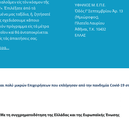
αλοῦμεν εἰς τόν κόσμον τῆς
ΥΦΗΛΙΟΣ Μ. Ε.Π.Ε.
». Ἐπιλέξατε ἀπό τά
Ὁδός Γ’ Σεπτεμβρίου Ἀρ. 13
μένα μας ταξίδια, ἤ, ζητήσατέ
(Ἡμιώροφος),
ᾶς σχεδιάσουμε κἄποιο
Πλατεῖα Λαυρίου
κόν πρόγραμμα εἰς τά μέτρα
Ἀθῆναι, Τ.Κ. 10432
ποῖον καὶ θά ἀνταποκρίνεται
ΕΛΛΑΣ
ς τάς ἀπαιτήσεις σας.
τερα…