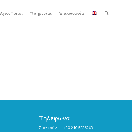
Ἅγιοι Τόποι
Ὑπηρεσίαι
Ἐπικοινωνία
Τηλέφωνα
Σταθερόν : +30-210-5236263