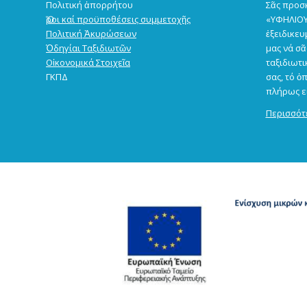
Πολιτική ἀπορρήτου
Σᾶς προσκ
Ὅροι καί προϋποθέσεις συμμετοχῆς
«ΥΦΗΛΙΟΥ
Πολιτική Ἀκυρώσεων
ἐξειδικευ
Ὁδηγίαι Ταξιδιωτῶν
μας νά σ
Οἰκονομικά Στοιχεῖα
ταξιδιωτι
ΓΚΠΔ
σας, τό ὁ
πλήρως εἰ
Περισσό