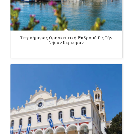
Τετραήμερος Θρησκευτική Ἐκδρομή Εἰς Τήν
Νῆσον Κέρκυραν