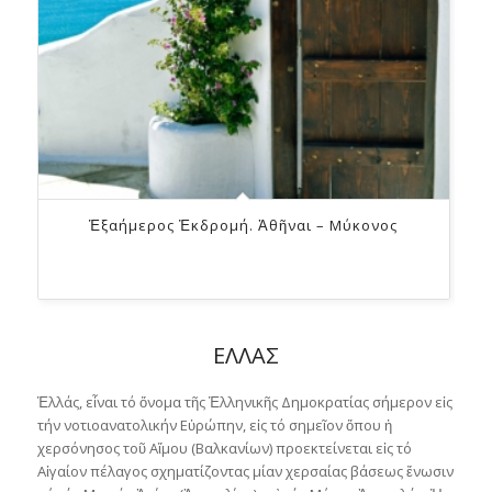
Ἑξαήμερος Ἐκδρομή. Ἀθῆναι – Μύκονος
ΕΛΛΑΣ
Ἑλλάς, εἶναι τό ὄνομα τῆς Ἑλληνικῆς Δημοκρατίας σήμερον εἰς
τήν νοτιοανατολικήν Εὐρώπην, εἰς τό σημεῖον ὅπου ἡ
χερσόνησος τοῦ Αἵμου (Βαλκανίων) προεκτείνεται εἰς τό
Αἰγαίον πέλαγος σχηματίζοντας μίαν χερσαίας βάσεως ἔνωσιν