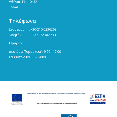
Ἀθῆναι, Τ.Κ. 10432
ΕΛΛΑΣ
Τηλέφωνα
Σταθερόν : +30-210-5236263
Κινητόν : +30-6972-446633
Ὡράριον
Δευτέρα-Παρασκευή: 9:00– 17:00
Σάββατον: 09:00 – 14:00