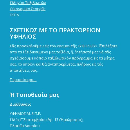
Ὁδηγίαι Ταξιδιωτῶν
Οἰκονομικά Στοιχεῖα
ΓΚΠΔ
ΣΧΕΤΙΚΩΣ ΜΕ ΤΟ ΠΡΑΚΤΟΡΕΙΟΝ
ΥΦΗΛΙΟΣ
Σᾶς προσκαλοῦμεν εἰς τόν κόσμον τῆς «ΥΦΗΛΙΟΥ». Ἐπιλέξατε
ἀπό τά ἐξειδικευμένα μας ταξίδια, ἤ, ζητήσατέ μας νά σᾶς
σχεδιάσουμε κἄποιο ταξιδιωτικόν πρόγραμμα εἰς τά μέτρα
σας, τό ὁποῖον καὶ θά ἀνταποκρίνεται πλήρως εἰς τάς
ἀπαιτήσεις σας.
Περισσότερα…
Ἡ Τοποθεσία μας
Διεύθυνσις
ΥΦΗΛΙΟΣ Μ. Ε.Π.Ε.
Ὁδός Γ’ Σεπτεμβρίου Ἀρ. 13 (Ἡμιώροφος),
Πλατεῖα Λαυρίου