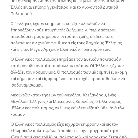
μέ τήν Μικράν Ἀσίαν (Ἀνατολίαν) καὶ τήν Μέσην Ἀνατολήν. Ἡ
Ἑλλάς εἶναι ἐπίσης ἡ γενέτειρα, καὶ τό Λίκνον τοῦ Δυτικοῦ
Πολιτισμοῦ.
Οἱ Ἕλληνες ἔχουν ἐπηρεάσει καὶ ἐξακολουθοῦν νά
ἐπηρεάζουν κάθε πτυχήν τῆς ζωῆς μας. Αἱ περισσότεραι
παραδόσεις μας σήμερον, οἱ τρόποι ζωῆς, αἱ ιδέαι καὶ ὁ
πολιτισμὸς ἀνιχνεύονται ἄμεσα εἰς τοὺς Ἀρχαίους Ἕλληνας
καί εἰς τὸν Μέγαν Ἀρχαῖον Ἑλληνικόν Πολιτισμόν των.
Ὁ Ἑλληνικὸς πολιτισμὸς ἐπηρέασε τὸν Δυτικόν πολιτισμόν
κατά μοναδικόν καὶ ἀπαράμιλλον τρόπον. Οἱ Ἕλληνες ἔχουν
ἀλλάξει τόν κόσμον μας. Ὁ πολιτισμός των μᾶς ἐμπνέει ἀκόμη
καὶ σήμερον, καὶ εἰς ὀρισμένας του πτυχάς προσπαθοῦμεν νά
ἰσοδυναμίσωμεν.
Μέσῳ τῶν κατακτήσεων τοῦ Μεγάλου Ἀλεξάνδρου, ἑνὸς
Μεγάλου Ἕλληνος καὶ Μακεδόνος Βασιλέως, ὁ Ἑλληνισμὸς
(Ἑλληνικὸς πολιτισμός, σκέψεις καὶ ἰδέαι) ἐξηπλώθει ἀνά τὸν
κόσμον.
Ὁ Ἑλληνικὸς πολιτισμὸς εἶχε ἰσχυρὰν ἐπιρροὴν καὶ εἰς τὸν
«Ῥωμαϊκὸν πολιτισμόν», ὁ ὁποῖος εἰς τὴν πραγματικότητα
εἷναι ἡ συνέχεια τοῦ ἰδίου πολιτισμοῦ, καὶ χαρακτηρίζεται ἀπὸ