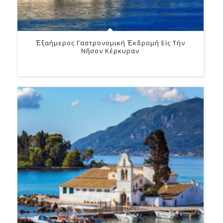
Ἑξαήμερος Γαστρονομική Ἐκδρομή Εἰς Τήν
Νῆσον Κέρκυραν