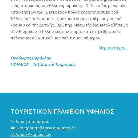
τοὺς ἱστορικοὺς ὡς «Ἑλληνορωμαϊκός». Οἱ Ῥωμαῖοι, μέσῳ τῶν
κατακτήσεων των, μετέφερον πολλὰ χαρακτηριστικὰ τοῦ
Ἑλληνικοῦ πολιτισμοῦ εἰς μακρινά σημεῖα τοῦ μεσογειακοῦ
κόσμου καὶ τῆς Δυτικῆς Εὐρώπης. Μέσῳ τῆς διαμεσολαβήσεως
τῶν Ῥωμαίων, ὁ Ἑλληνικὸς πολιτισμὸς κατέστη ὁ ἱδρυτικὸς
πολιτισμὸς οῦ Δυτικοῦ μας πολιτισμοῦ σήμερον.
Περισσότερα…
Θεόδωρος Βαράκλας
ΥΦΗΛΙΟΣ – Ταξίδια καὶ Τουρισμός
ΤΟΥΡΙΣΤΙΚΟΝ ΓΡΑΦΕΙΟΝ ΥΦΗΛΙΟΣ
Πολιτική ἀπορρήτου
Ὅροι καί προϋποθέσεις συμμετοχῆς
Πολιτική Ἀκυρώσεων