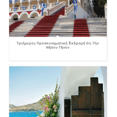
Τριήμερος Προσκυνηματική Ἐκδρομή Εἰς Τήν
Νῆσον Τῆνον