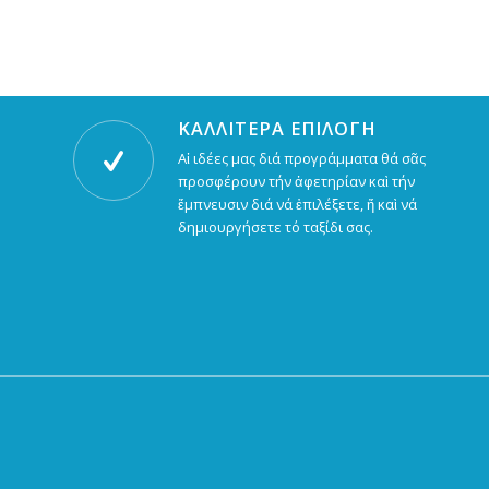
ΚΑΛΛΙΤΕΡΑ ΕΠΙΛΟΓΗ
Αἱ ιδέες μας διά προγράμματα θά σᾶς
προσφέρουν τήν ἀφετηρίαν καὶ τήν
ἔμπνευσιν διά νά ἐπιλέξετε, ἤ καὶ νά
δημιουργήσετε τό ταξίδι σας.