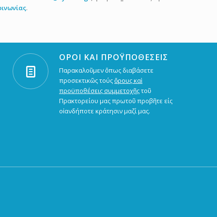
οινωνίας
.
ΟΡΟΙ ΚΑΙ ΠΡΟΫΠΟΘΕΣΕΙΣ
Παρακαλοῦμεν ὅπως διαβάσετε
προσεκτικῶς τούς
ὅρους καὶ
προϋποθέσεις συμμετοχῆς
τοῦ
Πρακτορείου μας πρωτοῦ προβῆτε είς
οἰανδήποτε κράτησιν μαζί μας.