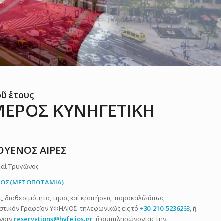
οῦ ἔτους
ΕΡΟΣ ΚΥΝΗΓΕΤΙΚΗ
ΟΥΕΝΟΣ ΑΪΡΕΣ
καί Τρυγῶνος
ΡΙΟΣ(ΜΕΣΟΠΟΤΑΜΙΑ)
 διαθεσιμότητα, τιμάς καί κρατήσεις, παρακαλῶ ὅπως
ιστικόν Γραφεῖον ΥΦΗΛΙΟΣ τηλεφωνικῶς εἰς τό
+30-210-5236263
, ἤ
υνσιν
reservations@hyfelios.gr
, ἤ συμπληρώνοντας τήν