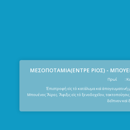
ΜΕΣΟΠΟΤΑΜΙΑ(ΕΝΤΡΕ ΡΙΟΣ) - ΜΠΟΥΕ
Πρωΐ : Κυν
Ἐπιστροφή εἰς τό κατάλυμα καὶ ἀπογευματινή 
Μπουένος Ἄϊρες. Ἄφιξις εἰς τό ξενοδοχεῖον, τακτοποίησις 
δεῖπνον καὶ 