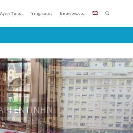
Ἅγιοι Τόποι
Ὑπηρεσίαι
Ἐπικοινωνία
 ἈΡΓΕΝΤΙΝΉΝ