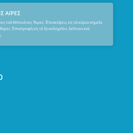
 ΑΪΡΕΣ
ς τοῦ Μπουένος Ἄιρες. Ἐπισκέψεις εἰς τά κύρια σημεῖα
ϊρες. Ἐπιστροφή εἰς τό ξενοδοχεῖον, δεῖπνον καί
.
0