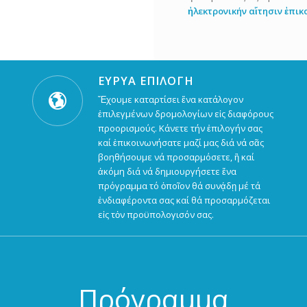
ἠλεκτρονικήν αἵτησιν ἐπικ
ΕΥΡΥΑ ΕΠΙΛΟΓΗ
Ἔχουμε καταρτίσει ἕνα κατάλογον
ἐπιλεγμένων δρομολογίων εἰς διαφόρους
προορισμούς. Κάνετε τήν ἐπιλογήν σας
καί ἐπικοινωνήσατε μαζί μας διά νά σᾶς
βοηθήσουμε νά προσαρμόσετε, ἢ καί
ἀκόμη διά νά δημιουργήσετε ἕνα
πρόγραμμα τό ὁποῖον θά συνᾴδῃ μέ τά
ἐνδιαφέροντα σας καί θά προσαρμόζεται
εἰς τὀν προϋπολογισόν σας.
Πρόγραμμα