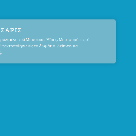
 ΑΪΡΕΣ
 ἀρολιμένα τοῦ Μπουένος Ἄϊρες. Μεταφορά εἰς τό
ὶ τακτοποίησις εἰς τά δωμάτια. Δεῖπνον καὶ
.