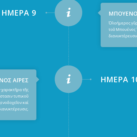
ἩΜΈΡΑ 9
ΜΠΟΥΕΝΟΣ
Ὁλοήμερος γῦρο
τοῦ Μπουένος Ἄ
διανυκτέρευσις
ἩΜΈΡΑ 1
ΝΟΣ ΑΪΡΕΣ
 χαρακτῆρα τῆς
στασιν τυπικοῦ
ενοδοχεῖον καί
διανυκτέρευσις.