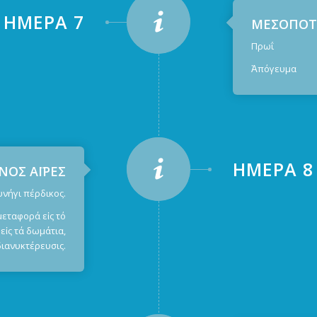
ἩΜΈΡΑ 7
ΜΕΣΟΠΟΤΑ
Πρωΐ : Κυν
Ἀπόγευμα : 
ἩΜΈΡΑ 8
ΝΟΣ ΑΪΡΕΣ
ήγι πέρδικος.
μεταφορά εἰς τό
εἰς τά δωμάτια,
διανυκτέρευσις.