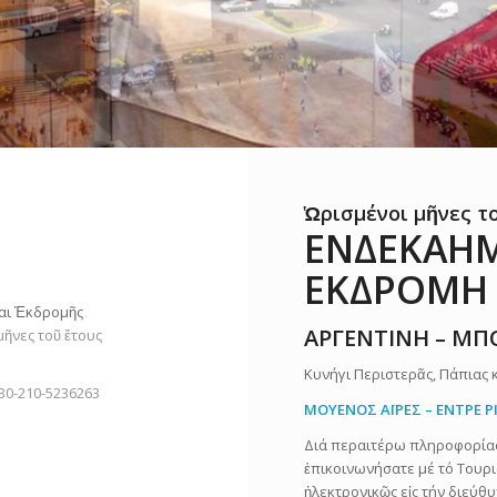
Ὡρισμένοι μῆνες τ
ΕΝΔΕΚΑΗΜ
ΕΚΔΡΟΜΗ
αι Ἐκδρομῆς
ΑΡΓΕΝΤΙΝΗ – ΜΠ
μῆνες τοῦ ἔτους
Κυνήγι Περιστερᾶς, Πάπιας 
30-210-5236263
ΜΟΥΕΝΟΣ ΑΪΡΕΣ – ΕΝΤΡΕ 
Διά περαιτέρω πληροφορίας,
ἐπικοινωνήσατε μέ τό Τουρ
ἠλεκτρονικῶς εἰς τήν διεύθ