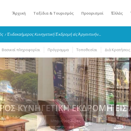
Ἅρχική
Ταξίδια & Τουρισμός
Προορισμοί
Ἑλλάς
ός
/
Ἑνδεκαήμερος Κυνηγετική Ἐκδρομή εἰς Ἀργεντινήν...
Βασικαί πληροφορίαι
Πρόγραμμα
Τοποθεσίαι
Διά Κρατήσεις
ΟΣ ΚΥΝΗΓΕΤΙΚΉ ἘΚΔΡΟΜΉ ΕἸΣ
Καταλύμματα