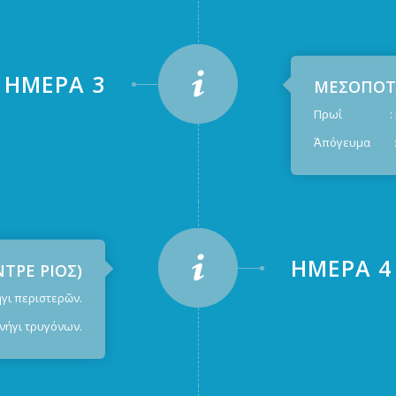
ἩΜΈΡΑ 3
ΜΕΣΟΠΟΤΑ
Πρωΐ : Κυν
Ἀπόγευμα : Κ
ἩΜΈΡΑ 4
ΤΡΕ ΡΙΟΣ)
 περιστερῶν.
νήγι τρυγόνων.