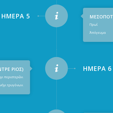
ἩΜΈΡΑ 5
ΜΕΣΟΠΟΤΑ
Πρωΐ : Κυν
Ἀπόγευμα : 
ἩΜΈΡΑ 6
ΤΡΕ ΡΙΟΣ)
περιστερῶν.
γι τρυγόνων.