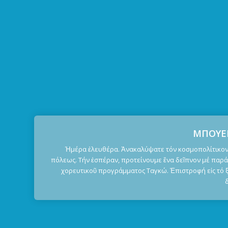
ΜΠΟΥΕ
Ἡμέρα ἐλευθέρα. Ἀνακαλύψατε τόν κοσμοπολίτικον
πόλεως. Τήν ἑσπέραν, προτείνουμε ἕνα δεῖπνον μέ παρά
χορευτικοῦ προγράμματος Ταγκώ. Ἐπιστροφή εἰς τό ξ