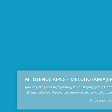
ΜΠΟΥΕΝΟΣ ΑΪΡΕΣ – ΜΕΣΟΠΟΤΑΜΙΑ(ΕΝ
Πρωϊνή μεταφορά εἰς τήν κυνηγετικήν περιοχήν τῆς Ἐπαρ
(2 ὥρες ὁδικῶς). Ἄφιξις, τακτοποίησις εἰς τα καταλύματ
Ἀπόγευμα: Κυ