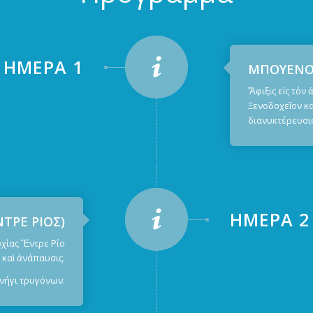
ἩΜΈΡΑ 1
ΜΠΟΥΕΝΟΣ
Ἄφιξις εἰς τόν
Ξενοδοχεῖον κα
διανυκτέρευσις
ἩΜΈΡΑ 2
ΤΡΕ ΡΙΟΣ)
χίας Ἔντρε Ρίο
α καὶ ἀνάπαυσις.
νήγι τρυγόνων.